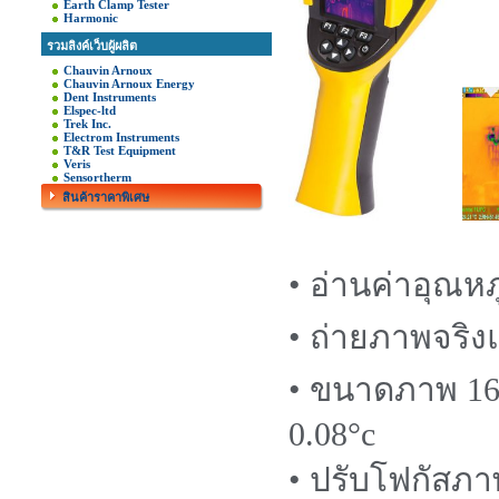
Earth Clamp Tester
Harmonic
รวมลิงค์เว็บผู้ผลิต
Chauvin Arnoux
Chauvin Arnoux Energy
Dent Instruments
Elspec-ltd
Trek Inc.
Electrom Instruments
T&R Test Equipment
Veris
Sensortherm
สินค้าราคาพิเศษ
• อ่านค่าอุณหภู
• ถ่ายภาพจริ
• ขนาดภาพ 160
0.08
°c
• ปรับโฟกัสภา