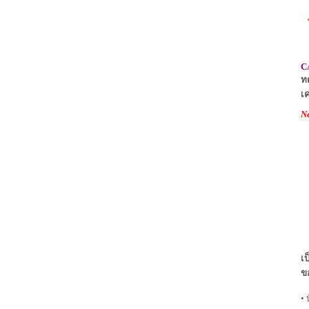
C
ท
เ
N
เป
ข
• 