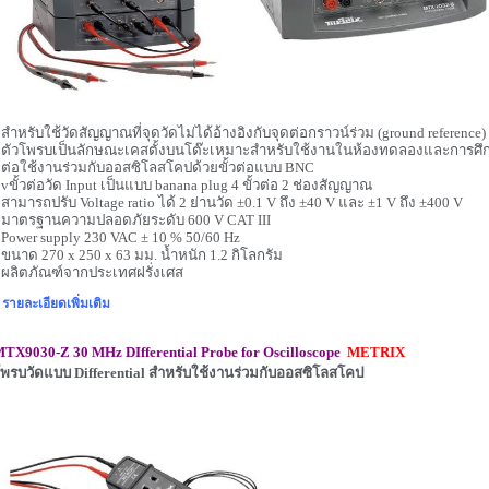
 สำหรับใช้วัดสัญญาณที่จุดวัดไม่ได้อ้างอิงกับจุดต่อกราวน์ร่วม (
ground reference)
 ตัวโพรบเป็นลักษณะเคสตั้งบนโต๊ะเหมาะสำหรับใช้งานในห้องทดลองและการศึ
 ต่อใช้งานร่วมกับออสซิโลสโคปด้วยขั้วต่อแบบ
BNC
 vขั้วต่อวัด
Input
เป็นแบบ
banana plug 4
ขั้วต่อ
2
ช่องสัญญาณ
 สามารถปรับ
Voltage
ratio
ได้
2
ย่านวัด
±
0.1 V
ถึง
±
40 V
และ
±
1 V
ถึง ±
400 V
 มาตรฐานความปลอดภัยระดับ
600 V CAT III
 Power supply 230 VAC ± 10 % 50/60 Hz
 ขนาด
270 x 250 x 63
มม. น้ำหนัก
1.2
กิโลกรัม
 ผลิตภัณฑ์จากประเทศฝรั่งเศส
รายละเอียดเพิ่มเติม
TX9030-Z 30 MHz DIfferential Probe for Oscilloscope
METRIX
พรบวัดแบบ Differential สำหรับใช้งานร่วมกับออสซิโลสโคป