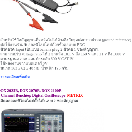
 สำหรับใช้วัดสัญญาณที่จุดวัดไม่ได้อ้างอิงกับจุดต่อกราวน์ร่วม (
ground reference)
 ต่อใช้งานร่วมกับออสซิโลสโคปด้วยขั้วต่อแบบ
BNC
 ขั้วต่อวัด
Input
เป็นแบบ
banana plug 2
ขั้วต่อ
1
ช่องสัญญาณ
 สามารถปรับ
Voltage
ratio
ได้
2
ย่านวัด
±
0.1 V
ถึง
±
60 V
และ
±
1 V
ถึง ±
600 V
 มาตรฐานความปลอดภัยระดับ
600 V CAT IV
 ใช้พลังงานจากแบตเตอรี่
9V
 ขนาด
163 x 62 x 40
มม. น้ำหนัก
195
กรัม
รายละเอียดเพิ่มเติม
OX 2025B, DOX 2070B, DOX 2100B
 Channel Benchtop Digital Oscilloscope
METRIX
ิจิตอลออสซิโลสโคปตั้งโต๊ะแบบ 2 ช่องสัญญาณ